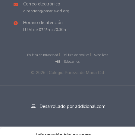
Correo electrónico
direccion@pmaria-cid.org
Horario de atención
LU-VI de 07.15h a 20.30h
Política de privacidad
Política de cookies
Aviso legal
Educamos
©
2026
| Colegio Pureza de María Cid
Desarrollado por addicional.com
Español
Información básica sobre