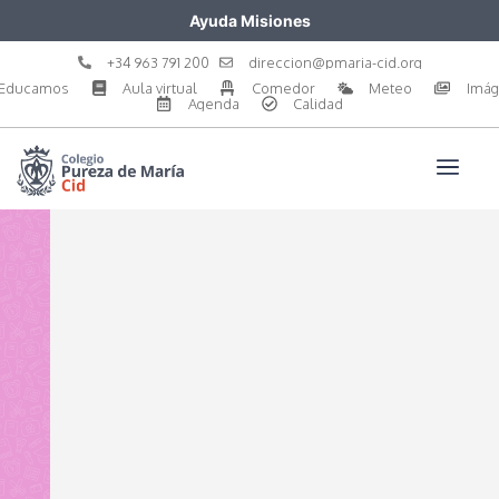
Ayuda Misiones
+34 963 791 200
direccion@pmaria-cid.org
Educamos
Aula virtual
Comedor
Meteo
Imá
Agenda
Calidad