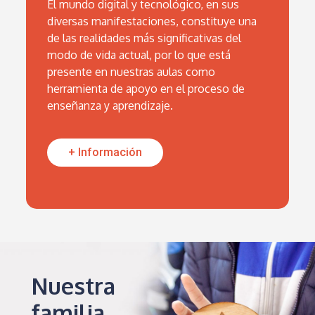
El mundo digital y tecnológico, en sus
diversas manifestaciones, constituye una
de las realidades más significativas del
modo de vida actual, por lo que está
presente en nuestras aulas como
herramienta de apoyo en el proceso de
enseñanza y aprendizaje.
+ Información
Nuestra
familia