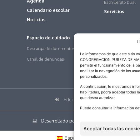
Agenda
Bachillerato Dual
Calendario escolar
Servicios
Noticias
Espacio de cuidado
I
Descarga de documentos
Le informamos de que este sitio 
Canal de denuncias
CONGREGACION PUREZA DE MARIA SA
permitir el funcionamiento de la p
analizar la navegación de los usua
personalizados.
A continuación, le mostramos infor
habilitadas, podrá aceptar todas l
que desea autorizar.
Educamos
Puede consultar la información de
Desarrollado por addicional.com
Aceptar todas las cooki
Español