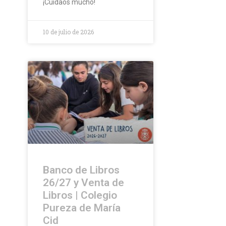
¡Cuidaos mucho!
10 de julio de 2026
Banco de Libros
26/27 y Venta de
Libros | Colegio
Pureza de María
Cid