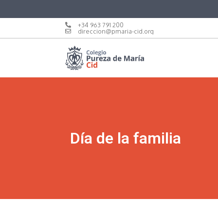
+34 963 791 200
direccion@pmaria-cid.org
Día de la familia