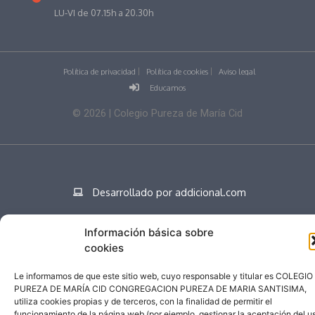
LU-VI de 07.15h a 20.30h
Política de privacidad
Política de cookies
Aviso legal
Educamos
©
2026
| Colegio Pureza de María Cid
Desarrollado por addicional.com
Información básica sobre
cookies
Español
Le informamos de que este sitio web, cuyo responsable y titular es COLEGIO
PUREZA DE MARÍA CID CONGREGACION PUREZA DE MARIA SANTISIMA,
utiliza cookies propias y de terceros, con la finalidad de permitir el
funcionamiento de la página web (por ejemplo, gestionar la aceptación del u