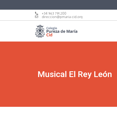
+34 963 791 200
direccion@pmaria-cid.org
Musical El Rey León