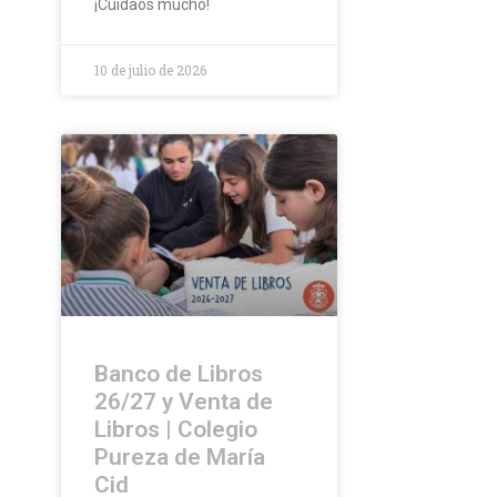
¡Cuidaos mucho!
10 de julio de 2026
Banco de Libros
26/27 y Venta de
Libros | Colegio
Pureza de María
Cid