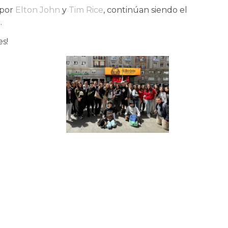
 por
Elton John
y
Tim Rice
, continúan siendo el
.
es!