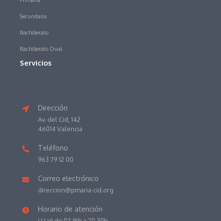
Secundaria
Bachillerato
Bachillerato Dual
Servicios
Dirección
Av. del Cid, 142
46014 Valencia
Teléfono
963 79 12 00
Correo electrónico
direccion@pmaria-cid.org
Horario de atención
LU-VI de 07.15h a 20.30h