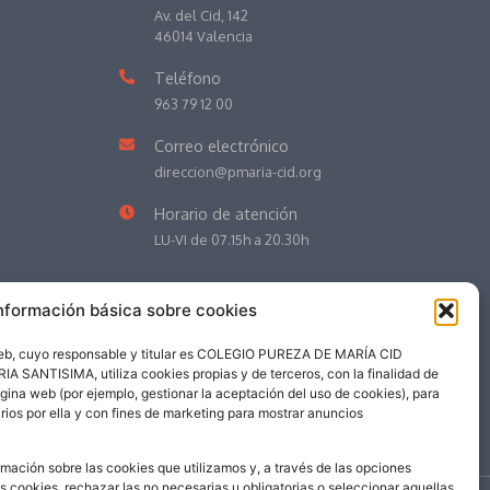
Av. del Cid, 142
46014 Valencia
Teléfono
963 79 12 00
Correo electrónico
direccion@pmaria-cid.org
Horario de atención
LU-VI de 07.15h a 20.30h
nformación básica sobre cookies
web, cuyo responsable y titular es COLEGIO PUREZA DE MARÍA CID
NTISIMA, utiliza cookies propias y de terceros, con la finalidad de
ágina web (por ejemplo, gestionar la aceptación del uso de cookies), para
rios por ella y con fines de marketing para mostrar anuncios
mación sobre las cookies que utilizamos y, a través de las opciones
as cookies, rechazar las no necesarias u obligatorias o seleccionar aquellas