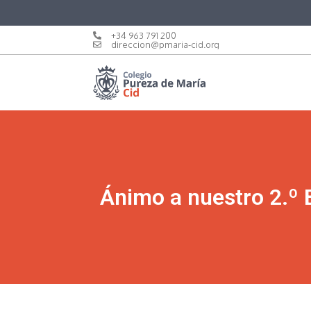
+34 963 791 200
direccion@pmaria-cid.org
Ánimo a nuestro 2.º 