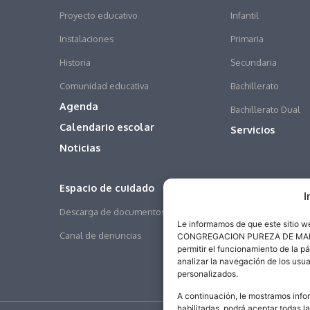
Proyecto educativo
Infantil
Instalaciones
Primaria
Historia
Secundaria
Comunidad educativa
Bachillerato
Agenda
Bachillerato Dual
Calendario escolar
Servicios
Noticias
Espacio de cuidado
I
Descarga de documentos
Le informamos de que este sitio 
Canal de denuncias
CONGREGACION PUREZA DE MARIA SA
permitir el funcionamiento de la p
analizar la navegación de los usua
personalizados.
A continuación, le mostramos infor
habilitadas, podrá aceptar todas l