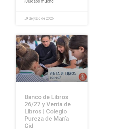
¡Cuidaos mucho!
10 de julio de 2026
Banco de Libros
26/27 y Venta de
Libros | Colegio
Pureza de María
Cid