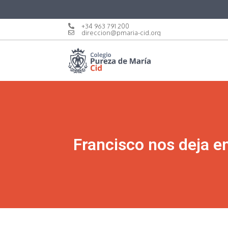
+34 963 791 200
direccion@pmaria-cid.org
Francisco nos deja e