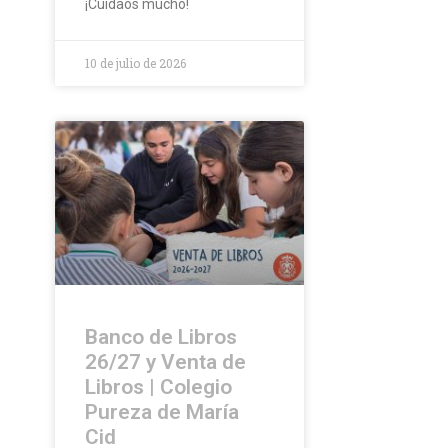
¡Cuidaos mucho!
10 de julio de 2026
Banco de Libros
26/27 y Venta de
Libros | Colegio
Pureza de María
Cid