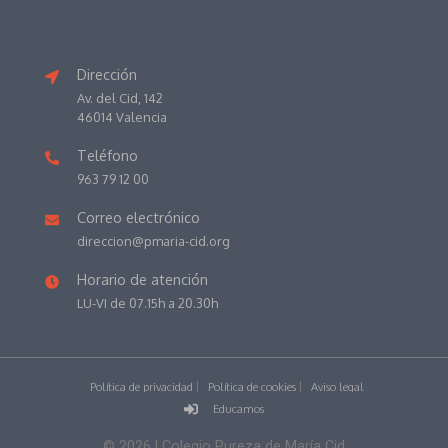
Dirección
Av. del Cid, 142
46014 Valencia
Teléfono
963 79 12 00
Correo electrónico
direccion@pmaria-cid.org
Horario de atención
LU-VI de 07.15h a 20.30h
Política de privacidad
Política de cookies
Aviso legal
Educamos
©
2026
| Colegio Pureza de María Cid