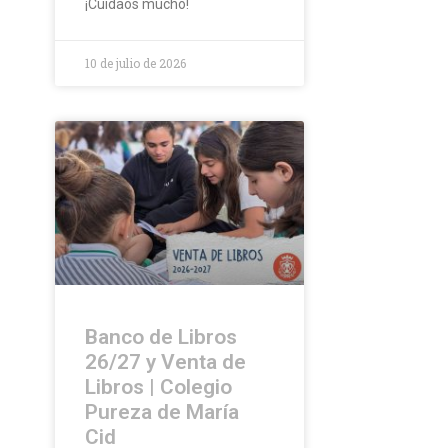
¡Cuidaos mucho!
10 de julio de 2026
Banco de Libros
26/27 y Venta de
Libros | Colegio
Pureza de María
Cid