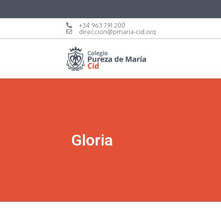
+34 963 791 200
direccion@pmaria-cid.org
Gloria