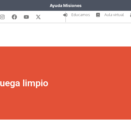
Ayuda Misiones
Educamos
Aula virtual
juega limpio