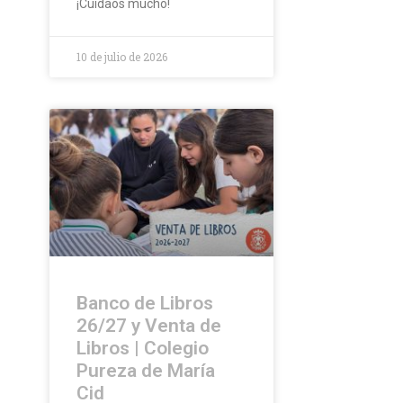
¡Cuidaos mucho!
10 de julio de 2026
Banco de Libros
26/27 y Venta de
Libros | Colegio
Pureza de María
Cid