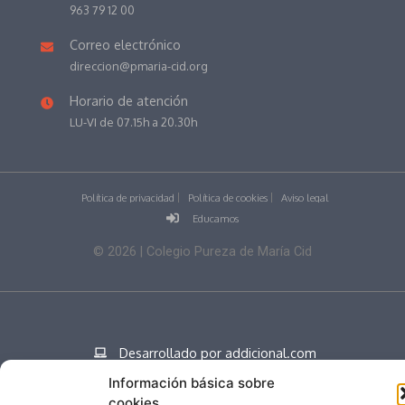
963 79 12 00
Correo electrónico
direccion@pmaria-cid.org
Horario de atención
LU-VI de 07.15h a 20.30h
Política de privacidad
Política de cookies
Aviso legal
Educamos
©
2026
| Colegio Pureza de María Cid
Desarrollado por addicional.com
Información básica sobre
cookies