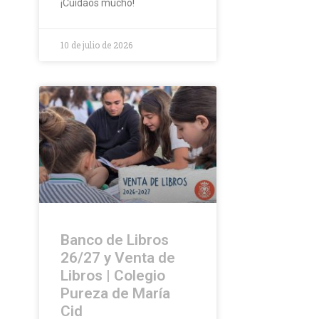
¡Cuidaos mucho!
10 de julio de 2026
Banco de Libros
26/27 y Venta de
Libros | Colegio
Pureza de María
Cid