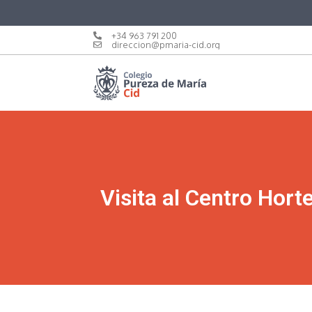
+34 963 791 200
direccion@pmaria-cid.org
Visita al Centro Hort