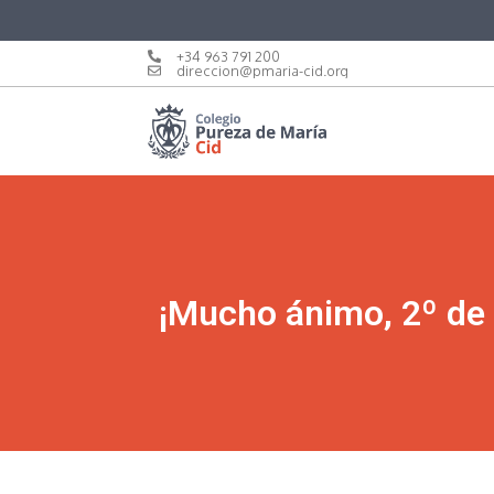
+34 963 791 200
direccion@pmaria-cid.org
¡Mucho ánimo, 2º de 