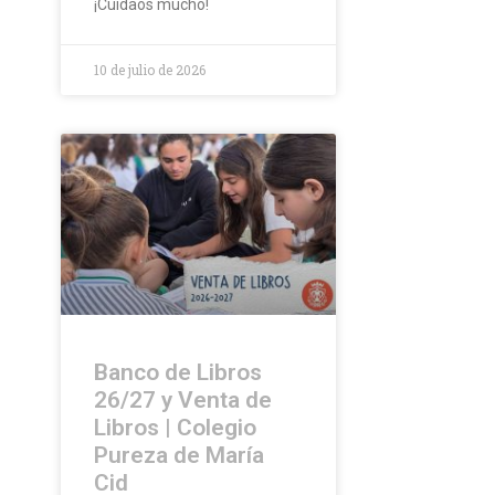
¡Cuidaos mucho!
10 de julio de 2026
Banco de Libros
26/27 y Venta de
Libros | Colegio
Pureza de María
Cid