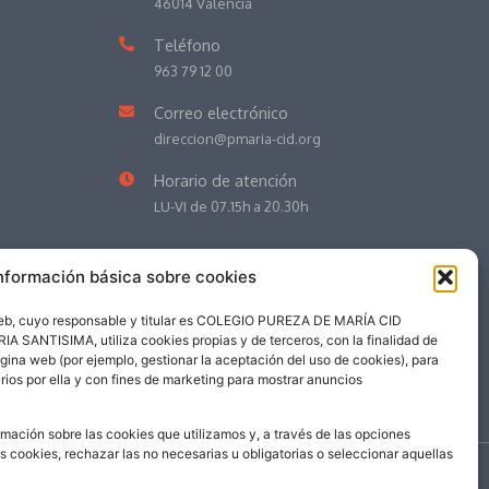
46014 Valencia
Teléfono
963 79 12 00
Correo electrónico
direccion@pmaria-cid.org
Horario de atención
LU-VI de 07.15h a 20.30h
nformación básica sobre cookies
web, cuyo responsable y titular es COLEGIO PUREZA DE MARÍA CID
NTISIMA, utiliza cookies propias y de terceros, con la finalidad de
ágina web (por ejemplo, gestionar la aceptación del uso de cookies), para
rios por ella y con fines de marketing para mostrar anuncios
mación sobre las cookies que utilizamos y, a través de las opciones
as cookies, rechazar las no necesarias u obligatorias o seleccionar aquellas
©
2026
| Colegio Pureza de María Cid