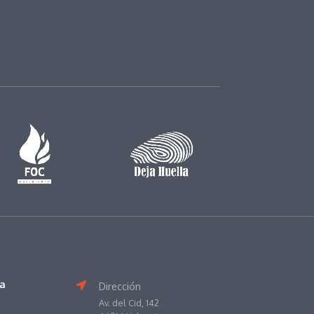
va
Dirección
Av. del Cid, 142