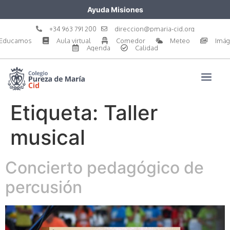
Ayuda Misiones
+34 963 791 200
direccion@pmaria-cid.org
Educamos
Aula virtual
Comedor
Meteo
Imá
Agenda
Calidad
Etiqueta:
Taller
musical
Concierto pedagógico de
percusión