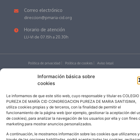
Correo electrónico
direccion@pmaria-cid.org
Horario de atención
LU-VI de 07.15h a 20.30h
Política de privacidad
Política de cookies
Aviso legal
Educamos
Información básica sobre
©
2026
| Colegio Pureza de María Cid
cookies
Le informamos de que este sitio web, cuyo responsable y titular es COLEGIO
PUREZA DE MARÍA CID CONGREGACION PUREZA DE MARIA SANTISIMA,
utiliza cookies propias y de terceros, con la finalidad de permitir el
funcionamiento de la página web (por ejemplo, gestionar la aceptación del u
Desarrollado por addicional.com
de cookies), para analizar la navegación de los usuarios por ella y con fines 
marketing para mostrar anuncios personalizados.
A continuación, le mostramos información sobre las cookies que utilizamos y
través de las opciones habilitadas, podrá aceptar todas las cookies, rechaza