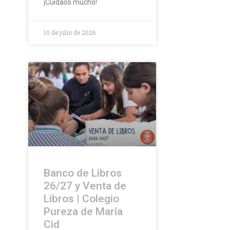
¡Cuidaos mucho!
10 de julio de 2026
Banco de Libros
26/27 y Venta de
Libros | Colegio
Pureza de María
Cid