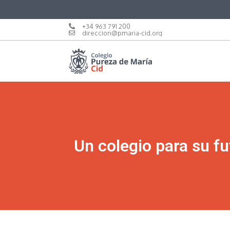
+34 963 791 200
direccion@pmaria-cid.org
Un colegio para su fu