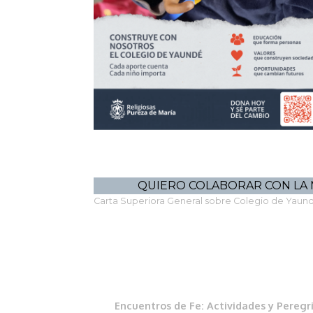
QUIERO COLABORAR CON LA 
Carta Superiora General sobre Colegio de Yaund
Encuentros de Fe: Actividades y Peregr