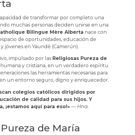
rta
 capacidad de transformar por completo una
cuando muchas personas deciden unirse en una
atholique Bilingue Mère Alberta
nace con
 espacio de oportunidades, educación de
os y jóvenes en Yaundé (Camerún).
ivo, impulsado por las
Religiosas Pureza de
, humana y cristiana, en un verdadero espíritu
generaciones las herramientas necesarias para
 en un entorno seguro, digno y enriquecedor.
can colegios católicos dirigidos por
ucación de calidad para sus hijos. Y
a, ¡estamos aquí para eso!»
—
Hna.
n Pureza de María