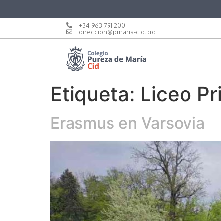
+34 963 791 200
direccion@pmaria-cid.org
Etiqueta:
Liceo Pr
Erasmus en Varsovia