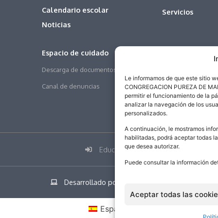
Calendario escolar
Servicios
Noticias
Espacio de cuidado
I
Descarga de documentos
Le informamos de que este sitio 
Canal de denuncias
CONGREGACION PUREZA DE MARIA SA
permitir el funcionamiento de la p
analizar la navegación de los usua
personalizados.
A continuación, le mostramos infor
habilitadas, podrá aceptar todas l
que desea autorizar.
Educamos
Puede consultar la información de
Desarrollado por addicional.com
Aceptar todas las cooki
Español
Polít