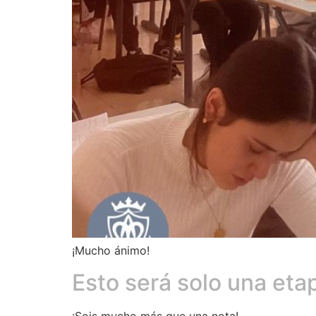
¡Mucho ánimo!
Esto será solo una et
¡Sois mucho más que una nota!