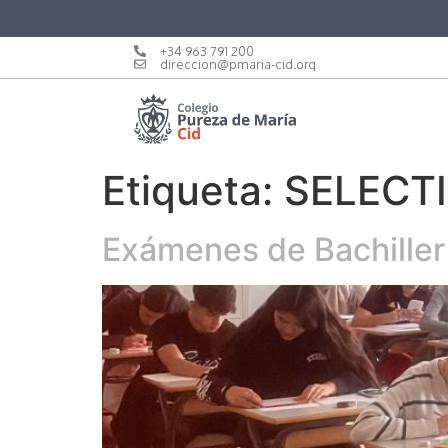
+34 963 791 200
direccion@pmaria-cid.org
Etiqueta:
SELECT
Exámenes de Bachiller