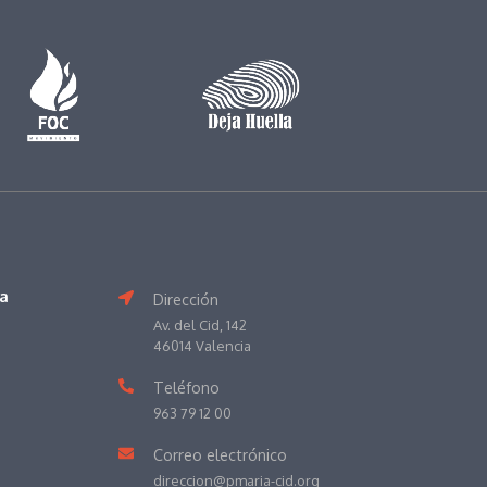
va
Dirección
Av. del Cid, 142
46014 Valencia
Teléfono
963 79 12 00
Correo electrónico
direccion@pmaria-cid.org