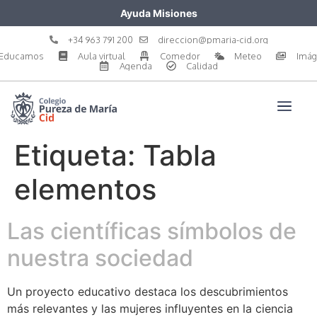
Ayuda Misiones
+34 963 791 200
direccion@pmaria-cid.org
Educamos
Aula virtual
Comedor
Meteo
Imá
Agenda
Calidad
Etiqueta:
Tabla
elementos
Las científicas símbolos de
nuestra sociedad
Un proyecto educativo destaca los descubrimientos
más relevantes y las mujeres influyentes en la ciencia