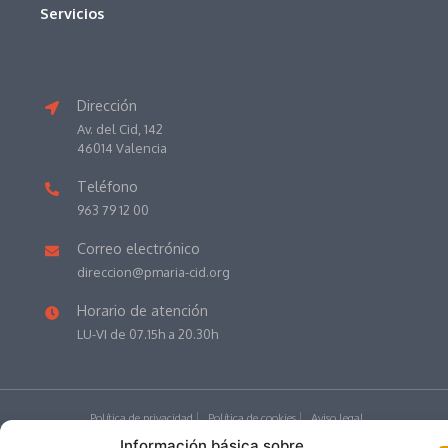
Servicios
Dirección
Av. del Cid, 142
46014 Valencia
Teléfono
963 79 12 00
Correo electrónico
direccion@pmaria-cid.org
Horario de atención
LU-VI de 07.15h a 20.30h
Política de privacidad
Política de cookies
Aviso legal
Educamos
Información básica sobre