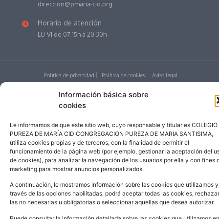
direccion@pmaria-cid.org
Horario de atención
LU-VI de 07.15h a 20.30h
Política de privacidad
Política de cookies
Aviso legal
Educamos
Información básica sobre
©
2026
| Colegio Pureza de María Cid
cookies
Le informamos de que este sitio web, cuyo responsable y titular es COLEGIO
PUREZA DE MARÍA CID CONGREGACION PUREZA DE MARIA SANTISIMA,
utiliza cookies propias y de terceros, con la finalidad de permitir el
funcionamiento de la página web (por ejemplo, gestionar la aceptación del u
Desarrollado por addicional.com
de cookies), para analizar la navegación de los usuarios por ella y con fines 
marketing para mostrar anuncios personalizados.
A continuación, le mostramos información sobre las cookies que utilizamos y
través de las opciones habilitadas, podrá aceptar todas las cookies, rechaza
Español
las no necesarias u obligatorias o seleccionar aquellas que desea autorizar.
Puede consultar la información detallada sobre las cookies que utilizamos e