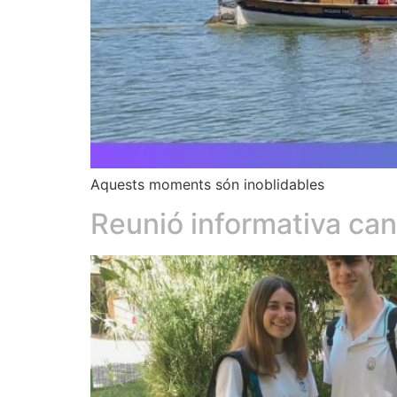
Aquests moments són inoblidables
Reunió informativa can