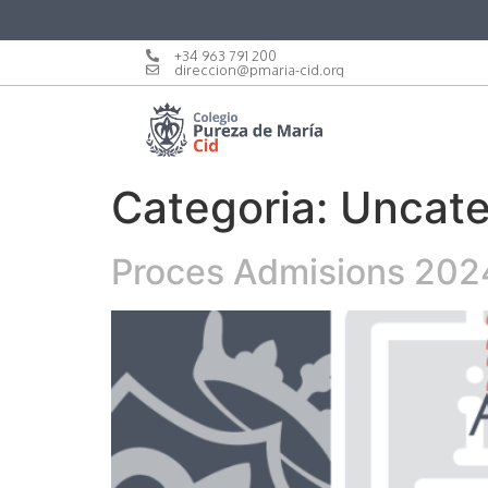
+34 963 791 200
direccion@pmaria-cid.org
Categoria:
Uncate
Proces Admisions 20