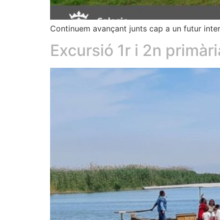
Continuem avançant junts cap a un futur inter
Excursió 1r i 2n primàri