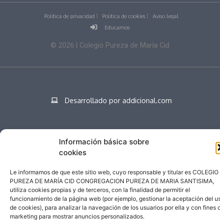
Política de privacidad
Política de cookies
Aviso legal
Educamos
©
2026
| Colegio Pureza de María Cid
Desarrollado por addicional.com
Información básica sobre
Español
cookies
Le informamos de que este sitio web, cuyo responsable y titular es COLEGIO
PUREZA DE MARÍA CID CONGREGACION PUREZA DE MARIA SANTISIMA,
utiliza cookies propias y de terceros, con la finalidad de permitir el
funcionamiento de la página web (por ejemplo, gestionar la aceptación del u
de cookies), para analizar la navegación de los usuarios por ella y con fines 
marketing para mostrar anuncios personalizados.