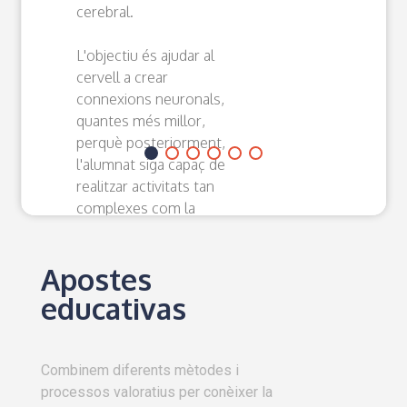
cerebral.
L'objectiu és ajudar al
cervell a crear
connexions neuronals,
quantes més millor,
perquè posteriorment,
l'alumnat siga capaç de
realitzar activitats tan
complexes com la
lectoescriptura.
Apostes
educativas
Combinem diferents mètodes i
processos valoratius per conèixer la