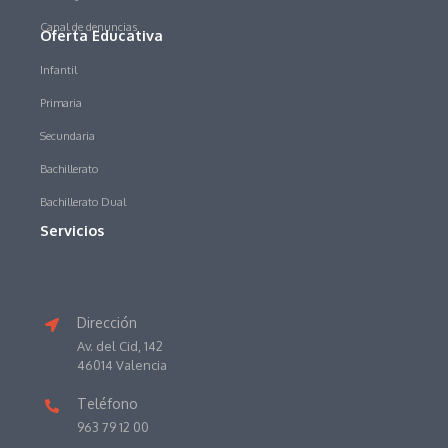
Canal de denuncias
Oferta Educativa
Infantil
Primaria
Secundaria
Bachillerato
Bachillerato Dual
Servicios
Dirección
Av. del Cid, 142
46014 Valencia
Teléfono
963 79 12 00