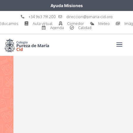
Ayuda Misiones
+34 963 791 200
direccion@pmaria-cid.org
Educamos
Aula virtual
Comedor
Meteo
Imá
Agenda
Calidad