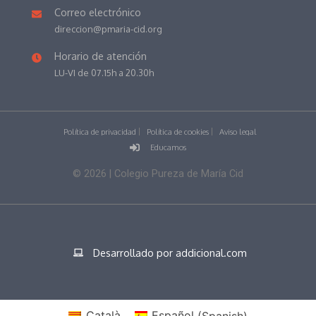
Correo electrónico
direccion@pmaria-cid.org
Horario de atención
LU-VI de 07.15h a 20.30h
Política de privacidad
Política de cookies
Aviso legal
Educamos
©
2026
| Colegio Pureza de María Cid
Desarrollado por addicional.com
Català
Español
(
Spanish
)